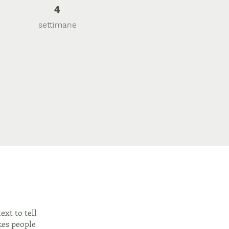
4 settimane
4
settimane
xt to tell
kes people