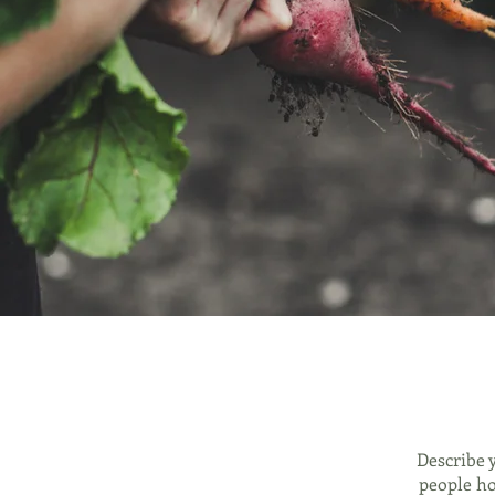
Describe 
people ho