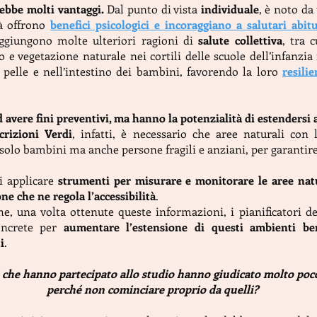
rebbe molti vantaggi.
Dal punto di vista
individuale
, è noto da
tà offrono
benefici psicologici e incoraggiano a salutari abitud
 aggiungono molte ulteriori ragioni di
salute collettiva
, tra 
 e vegetazione naturale nei cortili delle scuole dell’infanzia 
 pelle e nell’intestino dei bambini, favorendo la loro
resili
avere fini preventivi, ma hanno la potenzialità di estendersi a 
crizioni Verdi
, infatti, è necessario che aree naturali con
 solo bambini ma anche persone fragili e anziani, per garantire 
i applicare
strumenti per misurare e monitorare le aree natura
one che ne regola l’accessibilità
.
, una volta ottenute queste informazioni, i pianificatori del 
oncrete per
aumentare l’estensione di questi ambienti ben
i
.
che hanno partecipato allo studio hanno giudicato molto poco ri
perché non cominciare proprio da quelli?