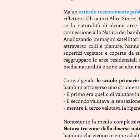
Ma un
articolo recentemente pub
riflettere. Gli autori Alice Stocc
se la naturalità di alcune aree 
connessione alla Natura dei bambin
Analizzando immagini satellitari 
attraverso colli e pianure, hann
superfici vegetate e coperte da s
raggruppare le aree residenziali 
media naturalità e zone ad alta na
Coinvolgendo
le scuole primarie
bambini attraverso uno strumento 
- il primo era quello di valutare l
- il secondo valutava la sensazion
- mentre il terzo valutava la rige
Nonostante la media complessiva 
Natura tra zone dalla diversa natu
bambini che vivono in zone ad alta