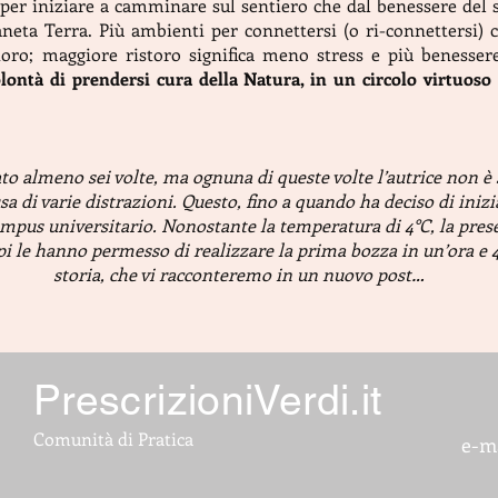
per iniziare a camminare sul sentiero che dal benessere del s
Pianeta Terra. Più ambienti per connettersi (o ri-connettersi)
toro; maggiore ristoro significa meno stress e più benesser
ontà di prendersi cura della Natura, in un circolo virtuoso
iato almeno sei volte, ma ognuna di queste volte l’autrice non è
a di varie distrazioni. Questo, fino a quando ha deciso di inizi
ampus universitario. Nonostante la temperatura di 4°C, la presen
pi le hanno permesso di realizzare la prima bozza in un’ora e 
storia, che vi racconteremo in un nuovo post…
PrescrizioniVerdi.it
Comunità di Pratica
e-m