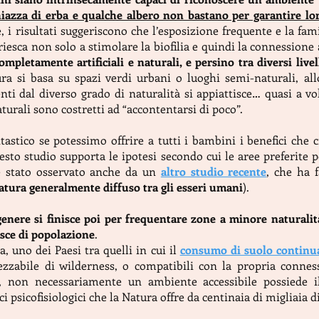
hiazza di erba e qualche albero non bastano per garantire lor
e, i risultati suggeriscono che l’esposizione frequente e la fa
esca non solo a stimolare la biofilia e quindi la connessione
ompletamente artificiali e naturali, e persino tra diversi livel
a si basa su spazi verdi urbani o luoghi semi-naturali, all
ti dal diverso grado di naturalità si appiattisce… quasi a v
turali sono costretti ad “accontentarsi di poco”.
astico se potessimo offrire a tutti i bambini i benefici che c
sto studio supporta le ipotesi secondo cui le aree preferite pe
 è stato osservato anche da un
altro studio recente
, che ha
 Natura generalmente diffuso tra gli esseri umani
).
genere si finisce poi per frequentare zone a minore naturali
asce di popolazione
.
a, uno dei Paesi tra quelli in cui il
consumo di suolo continu
ezzabile di wilderness, o compatibili con la propria connes
sa, non necessariamente un ambiente accessibile possiede i
fici psicofisiologici che la Natura offre da centinaia di migliaia d