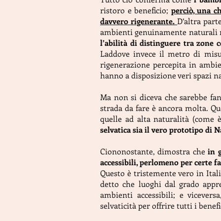
ristoro e beneficio;
perciò, una c
davvero rigenerante.
D’altra part
ambienti genuinamente naturali ri
l’abilità di distinguere tra zone c
Laddove invece il metro di misur
rigenerazione percepita in ambien
hanno a disposizione veri spazi na
Ma non si diceva che sarebbe fant
strada da fare è ancora molta. Que
quelle ad alta naturalità (come
selvatica sia il vero prototipo di
Ciononostante, dimostra che
in 
accessibili, perlomeno per certe f
Questo è tristemente vero in Itali
detto che luoghi dal grado appr
ambienti accessibili; e vicever
selvaticità per offrire tutti i bene