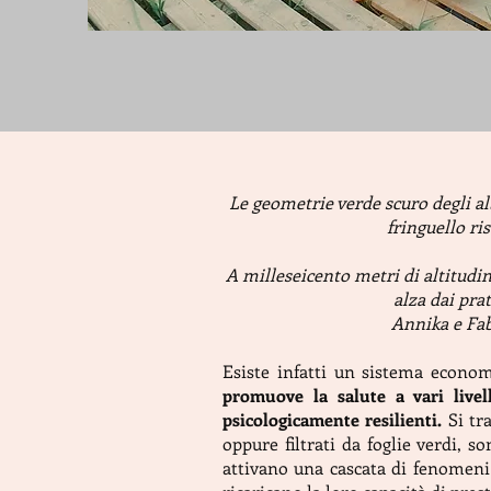
Le geometrie verde scuro degli alb
fringuello ri
A milleseicento metri di altitudin
alza dai pra
Annika e Fab
Esiste infatti un sistema economic
promuove la salute a vari live
psicologicamente resilienti.
Si tra
oppure filtrati da foglie verdi, s
attivano una cascata di fenomeni 