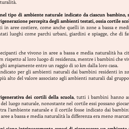
turalità.
 nel tipo di ambiente naturale indicato da ciascun bambino, s
generazione percepita degli ambienti testati, ossia cortile sco
 in aree costiere, come anche quelli in zone a bassa e media
tati luoghi come parchi urbani, giardini e spiagge, che di f
tecipanti che vivono in aree a bassa e media naturalità ha c
km rispetto al loro luogo di residenza, mentre i bambini che vi
oghi ampiamente entro un raggio di 10 km dalla loro casa.
 indicato per gli ambienti naturali dai bambini residenti in zo
più alto del valore associato agli ambienti naturali dal grupp
rigenerativa dei cortili della scuola
, tutti i bambini hanno a
lo del luogo naturale, nonostante nel cortile essi possano gioc
tra l’ambiente naturale e il cortile fosse indicato dai bambini
 aree a bassa e media naturalità la differenza era meno marcat
ni siano intrinsecamente capaci di riconoscere un ambiente