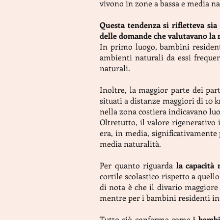
vivono in zone a bassa e media na
Questa tendenza si rifletteva sia
delle domande che valutavano la ri
In primo luogo, bambini residenti
ambienti naturali da essi frequen
naturali.
Inoltre, la maggior parte dei par
situati a distanze maggiori di 10 
nella zona costiera indicavano lu
Oltretutto, il valore rigenerativo
era, in media, significativamente 
media naturalità.
Per quanto riguarda
la capacità 
cortile scolastico rispetto a quel
di nota è che il divario maggiore 
mentre per i bambini residenti in
Tutto ciò conferma come
i bambi