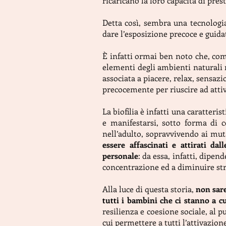
ricaricano la loro capacità di pres
Detta così, sembra una tecnologi
dare l’esposizione precoce e guida
È infatti ormai ben noto che, com
elementi degli ambienti naturali r
associata a piacere, relax, sensaz
precocemente per riuscire ad attiva
La biofilia è infatti una caratteri
e manifestarsi, sotto forma di 
nell’adulto, sopravvivendo ai mut
essere affascinati e attirati da
personale
: da essa, infatti, dipen
concentrazione ed a diminuire str
Alla luce di questa storia,
non sare
tutti i bambini che ci stanno a 
resilienza e coesione sociale, al 
cui permettere a tutti l’attivazione