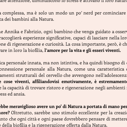
tare attenzione, diminuiscono lo stress e attivano il loro natur
a complessa, ma è solo un modo un po’ nerd per cominciare a
ta dei bambini alla Natura.
e Annika e Fabrizio, ogni bambino che venga guidato a osserva
accoglierà esperienze significative, capaci di lasciare nella l
ione di rigenerazione e curiosità. La cosa importante, però, è 
re in loro la biofilia,
l’amore per la vita e gli esseri viventi.
stica personale innata, ma non istintiva, e ha quindi bisogno di
connessione personale alla Natura, come una caratteristic
amenti strutturali del cervello che avvengono nell’adolescen
lle cose viventi, affiliandovisi emotivamente, è estremamen
de la capacità di trovare ristoro e rigenerazione negli ambienti 
ess ed ansia.
bbe meraviglioso avere un po' di Natura a portata di mano pe
cuore?
Oltretutto, sarebbe uno stimolo eccellente per la creazio
punto che ogni città e ogni paese dovrebbero pensare di mettere
 della biofilia e la rigenerazione offerta dalla Natura.