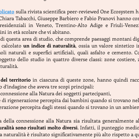
blicato
sulla rivista scientifica peer-reviewed One Ecosystem ha
o, Chiara Tabacchi, Giuseppe Barbiero e Fabio Pranovi hanno con
residenziali in Veneto, Trentino-Alto Adige e Friuli-Venezi
i in età scolare che vi abitano.
di questa area di studio, che comprende paesaggi montani dig
o calcolato
un indice di naturalità
, ossia un valore sintetico 
uoli naturali e superfici artificiali, quali asfalto e cemento
oggetto dello studio in quattro diverse classi: zone costiere,
turalità.
 del territorio
in ciascuna di queste zone, hanno quindi racc
d’indagine che aveva tre scopi principali:
a connessione alla Natura dei soggetti partecipanti,
e di rigenerazione percepita dai bambini quando si trovano nel 
nerazione percepita dagli stessi quando si trovano in un ambien
della connessione alla Natura sia risultata generalmente a
ralità sono risultati molto diversi
. Infatti, il punteggio med
 naturalità è risultato significativamente più alto rispetto a 