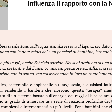
influenza il rapporto con la N
eri si riflettono sull’acqua. Annika osserva il lago circondato 
suona con le note veloci dei suoi pensieri di bambina, facendola
e più in giù, anche Fabrizio sorride. Nei suoi occhi entra una l
ti circostanti e dal fiume. Un martin pescatore scintilla, una ra
rizio non lo sanno, ma sta avvenendo in loro un cambiamento
o, sostenibile e applicabile su larga scala, a qualsiasi latit
lli, rendendo i bambini che ricevono questa “terapia” i
tta di un sistema basato sull’energia dei raggi di luce solare 
ono in grado di innescare una serie di reazioni biofisiche del 
complessi e interconnessi su più livelli. Per i bambini che v