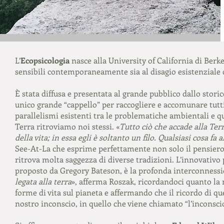
L’
Ecopsicologia
nasce alla University of California di Berke
sensibili contemporaneamente sia al disagio esistenziale 
È stata diffusa e presentata al grande pubblico dallo stori
unico grande “cappello” per raccogliere e accomunare tutti 
parallelismi esistenti tra le problematiche ambientali e qu
Terra ritroviamo noi stessi. «
Tutto ciò che accade alla Terr
della vita; in essa egli è soltanto un filo. Qualsiasi cosa fa 
See-At-La che esprime perfettamente non solo il pensiero d
ritrova molta saggezza di diverse tradizioni. L’innovativo 
proposto da Gregory Bateson, è la profonda interconnessi
legata alla terra
», afferma Roszak, ricordandoci quanto la n
forme di vita sul pianeta e affermando che il ricordo di q
nostro inconscio, in quello che viene chiamato “l’inconscio