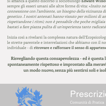
Si affianca a questo discorso il sociobiologo
Edward Wilso
sempre gli esseri umani alle altre forme di vita: «
Insito n
connessione con l’ambiente, un bisogno della vicinanza di 
genetico. I nostri antenati hanno vissuto per milioni di a
rispettandone i ritmi; non è pensabile che poche migliaia 
bastati a fare piazza pulita di un’esperienza tanto radicata
Inizia così a rivelarsi la complessa natura dell’Ecopsicolo
le strette parentele e interrelazioni che abbiamo con il n
individuale - di
ritrovare e rafforzare il senso di apparten
Risvegliando questa consapevolezza - ed è questa la
spontaneamente rispettoso e improntato alla meravigli
un modo nuovo, senza più sentirsi soli e isol
Prescrizi
Comunità di Pratica